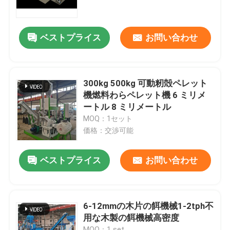
企業情報
ベストプライス
お問い合わせ
会社案内
300kg 500kg 可動籾殻ペレット
品質管理
機燃料わらペレット機 6 ミリメ
ートル 8 ミリメートル
MOQ：1セット
お問い合わせ
価格：交渉可能
見積依頼
ベストプライス
お問い合わせ
餌の製造所機械
6-12mmの木片の餌機械1-2tph不
用な木製の餌機械高密度
木材ペレット工場
MOQ：1 set