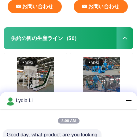
お問い合わせ
お問い合わせ
供給の餌の生産ライン
(50)
1-20Ton/H供給の餌の
機械を作る1-20mmの
Lydia Li
生産ライン鶏の餌の生
飼料の餌機械10-15%湿
産機械
気の肉焼き器の供給
8:00 AM
ベストプライス
ベストプライス
Good day, what product are you looking 