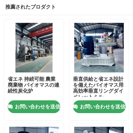
推薦されたプロダクト
省エネ 持続可能 農業
垂直供給と省エネ設計
廃棄物 バイオマスの連
を備えたバイオマス用
続性炭化炉
高効率垂直リングダイ
ホーム
ペレットミル
お問い合わせを送信
お問い合わせを送信
製品
VRショー