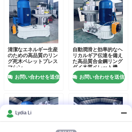
企業情報
会社案内
清潔なエネルギー生産
自動潤滑と効率的なヘ
品質管理
のための高品質のリン
リカルギア伝達を備え
グ死木ペレットプレス
た高品質合金鋼リング
マシン
ダイ木質ペレット機
お問い合わせ
お問い合わせを送信
お問い合わせを送信
見積依頼
餌の製造所機械
Lydia Li
木材ペレット工場