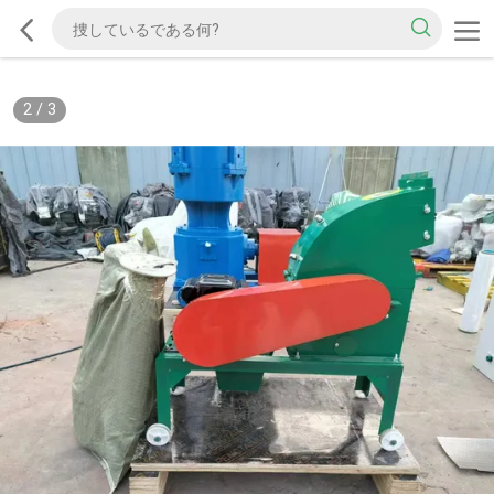
2
/
3