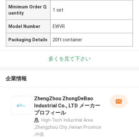
Minimum Order Q
1 set
uantity
Model Number
EWVR
Packaging Details
20ft container
多くを見て下さい
企業情報
ZhengZhou ZhongDeBao
Industrial Co., LTD メーカー
プロフィール
High-Tech Industrial Area
,Zhengzhou City ,Henan Province
,中国