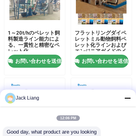
企業情報
1～20t/hのペレット飼
フラットリングダイペ
会社案内
料製造ライン能力によ
レットミル動物飼料ペ
る、一貫性と精密なペ
レット化ラインおよび
レット化
エンジニアガイドのイ
品質管理
ンストール
お問い合わせを送信
お問い合わせを送信
お問い合わせ
見積依頼
Jack Liang
餌の製造所機械
12:06 PM
Good day, what product are you looking 
木材ペレット工場