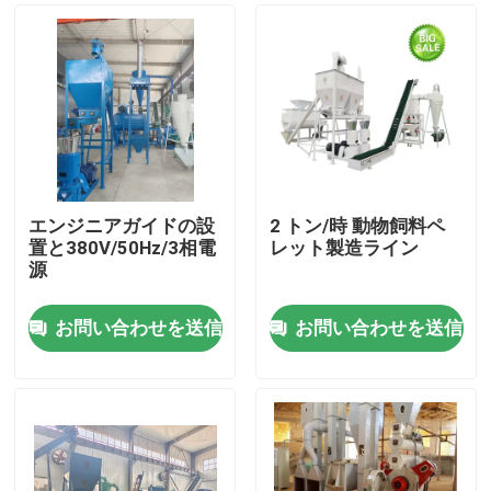
エンジニアガイドの設
2 トン/時 動物飼料ペ
置と380V/50Hz/3相電
レット製造ライン
源
お問い合わせを送信
お問い合わせを送信
ホーム
製品
VRショー