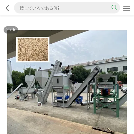
2
/
6