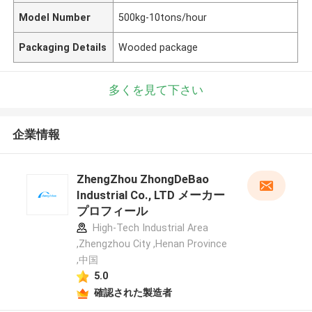
Model Number
500kg-10tons/hour
Packaging Details
Wooded package
多くを見て下さい
企業情報
ZhengZhou ZhongDeBao
Industrial Co., LTD メーカー
プロフィール
High-Tech Industrial Area
,Zhengzhou City ,Henan Province
,中国
5.0
確認された製造者