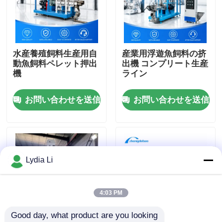
企業情報
水産養殖飼料生産用自
産業用浮遊魚飼料の挤
会社案内
動魚飼料ペレット押出
出機 コンプリート生産
機
ライン
品質管理
お問い合わせを送信
お問い合わせを送信
お問い合わせ
見積依頼
Lydia Li
餌の製造所機械
4:03 PM
Good day, what product are you looking 
木材ペレット工場