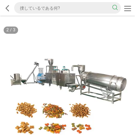
2
/
3