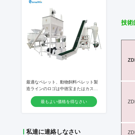
技術
Z
最適なペレット、動物飼料ペレット製
造ラインのロゴは中徳宝またはカスタ
マイズ可能
最もよい価格を得なさい
Z
私達に連絡しなさい
Z