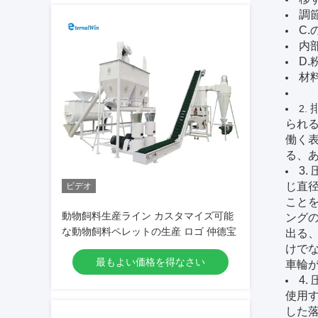
調
C
内
D
材
2.
られ
働く表
る、
3
じ直
ビデオ
ことを
動物飼料生産ライン カスタマイズ可能
ング
な動物飼料ペレットの生産 ロゴ 仲德宝
出る
けで
最もよい価格を得なさい
車輪
4
使用す
した