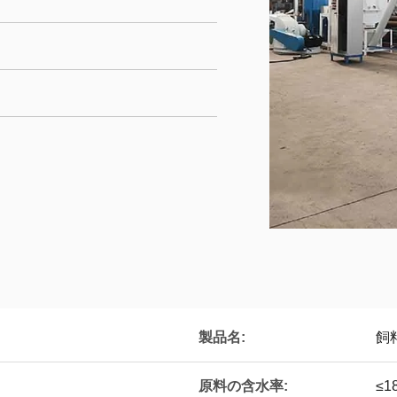
製品名:
飼
原料の含水率:
≤1