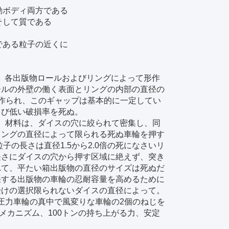
動ボディ両方である
そして質である
である粒子の近くに
、各出版物ロールおよびリングによって形作
ールの外壁の働く表面とリングの内部の直径の
は形作られ、このギャップは基本的に一定してい
よび低い破損率を死ぬ。
で、材料は、ダイスの穴に絞られて密集し、同
リングの直径によって限られる死ぬ車輪を押す
の長さは直径1.5から2.0倍の死になさいリ
長さにダイスの穴から押す区域に絶えず、突き
れて、平たい箱出版物の直径のサイズは死ぬだ
張する出版物の車輪の忍耐容量を高めるために
受けの選択限られないダイスの直径によって。
に圧力車輪の真中で風変りな車輪の2個のねじを
メカニズム、100トンの持ち上がる力、安定