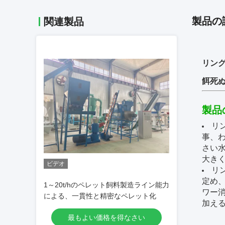
製品の
関連製品
リング
餌死
製品
リ
事、
さい
大き
ビデオ
リ
定め
1～20t/hのペレット飼料製造ライン能力
ワー消
による、一貫性と精密なペレット化
加え
最もよい価格を得なさい