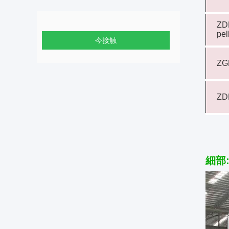
ZD
pel
今接触
Z
Z
細部