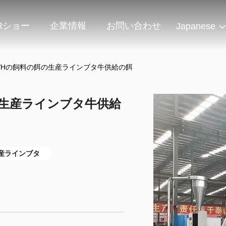
Rショー
企業情報
お問い合わせ
Japanese
T/Hの飼料の餌の生産ラインブタ牛供給の餌
の生産ラインブタ牛供給
産ラインブタ