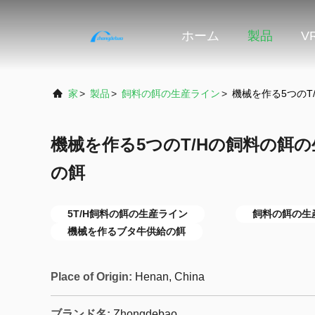
ホーム
製品
V
家
>
製品
>
飼料の餌の生産ライン
>
機械を作る5つの
機械を作る5つのT/Hの飼料の餌
の餌
5T/H飼料の餌の生産ライン
飼料の餌の生
機械を作るブタ牛供給の餌
Place of Origin:
Henan, China
ブランド名:
Zhongdebao