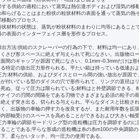
節する供給の過程において蒸気は熱伝達ボディおよび湿気の移
.の和らげることはまた粉状の粒状材料の表面を通って蒸気の熱
部移動のプロセス。
.粉状材料の状態は、蒸気が粉状材料のまわりに均等にあること
料の表面のインターフェイス層を形作るプロセス。
排出方法:供給のスクレーパーの行為の下で、材料は均一にあり
るくさび形スペースに絶えず与えられて死になさい。出版物ロ
面間のギャップが原因で死になさい、0.1mm~0.3mmだけ
ある特定の放出圧力形作られる。平たい箱は持っている低速お
. 圧力:材料の供給、およびダイスとロール間の強い放出が原因
径が付いている型のダイスの穴で形作られて、リングの直径は
死ぬ、従って圧力は限られている;材料はと外壁調節できる、粒子
のナイフの刃間の間隔をである刃物でさまざまな必須の粒子の
、絶えず突き出る、切られる与えられ。平らなダイスと比較さ
なく、出版物の車輪の押す力を改良するが、また耐用年数を拡
が内部軸受けのスペースを高めることができるおよび大きい軸
. 圧力車輪の調節モード:リング型の造粒機は圧力を調節するの
ることである;平らな形成の造粒機は糸の糸m100の中央調節の
落下、柔らかいタッチ、均一圧力の使用である。