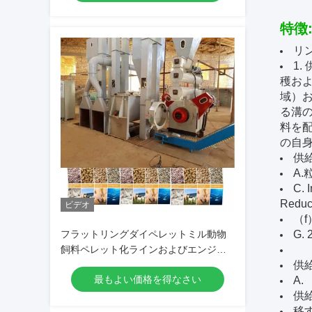
特徴
リ
1
穫お
域）
る溝
料を
の自
供
A
C.
Red
ビデオ
（
フラットリングダイペレットミル動物
G
飼料ペレット化ラインおよびエンジニ
アガイドのインストール
供
最もよい価格を得なさい
A.
供
移