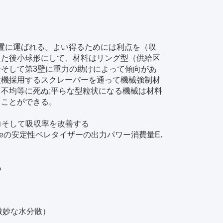
装置に運ばれる。よい得るためには利点を（収
えた後小球形にして、材料はリング型（供給区
そして第3壁に重力の助けによって傾向があ
粒機採用するスクレーパーを通って機械強制材
不均等に死ぬ;平らな型粒状になる機械は材料
ることができる。
力そして吸収率を改善する
reaseの安定性ペレタイザーの出力パワー消費量E.
る
微妙な水分散）