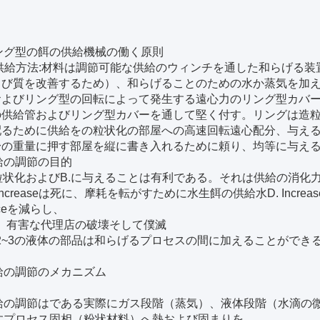
:
ング型の餌の供給機械の働く原則
. 供給方法:材料は調節可能な供給のウィンチを通した和らげる
よび質を改善するため）、和らげることのための水か蒸気を加
およびリング型の回転によって発生する遠心力のリング型カバー
の供給管およびリング型カバーを通して堅く付す。リングは造
配るために供給をの粒状化の部屋への高速回転遠心配分、与える
身の重量に押す部屋を縦に書き入れるために頼り、均等に与え
給の調節の目的
.粒状化およびB.に与えることは有利である。それは供給の消化
 Increaseは死に、摩耗を転がすために水生餌の供給水D. Inc
uceを減らし、
f）有害な代理店の破壊そして僕滅
. 2~3の液体の部品は和らげるプロセスの間に加えることができ
給の調節のメカニズム
給の調節はである実際にガス段階（蒸気）、液体段階（水滴の
すプロセス固相（粉状材料）へ熱および固まりを