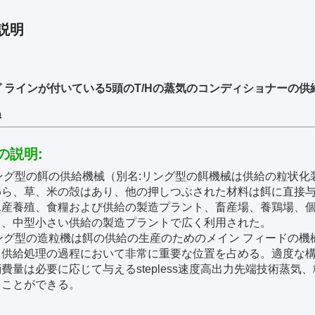
説明
 ラインが付いている5頭のT/Hの蒸気のコンディショナーの
ぬ
の説明:
ング型の餌の供給機械（別名:リング型の餌機械は供給の粒状化
わら、草、米の殻はあり、他の押しつぶされた材料は餌に直接
水産養殖、食糧および供給の製造プラント、畜産場、養鶏場、個
く、中型小さい供給の製造プラントで広く利用された。
ング型の造粒機は餌の供給の生産のためのメイン フィードの機
、供給処理の過程において非常に重要な位置を占める。適度な構
費量は必要に応じて与えるstepless速度高出力先端技術蒸
ることができる。