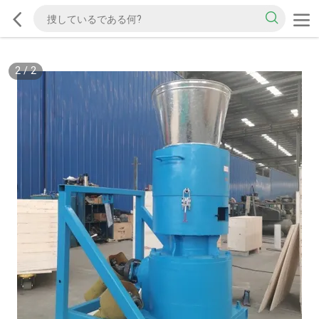
2
/
2