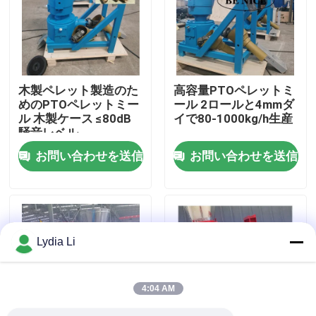
企業情報
会社案内
木製ペレット製造のた
高容量PTOペレットミ
めのPTOペレットミー
ール 2ロールと4mmダ
ル 木製ケース ≤80dB
イで80-1000kg/h生産
品質管理
騒音レベル
お問い合わせを送信
お問い合わせを送信
お問い合わせ
見積依頼
Lydia Li
餌の製造所機械
4:04 AM
木材ペレット工場