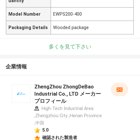
uantity
Model Number
EWPS200-400
Packaging Details
Wooded package
多くを見て下さい
企業情報
ZhengZhou ZhongDeBao
Industrial Co., LTD メーカー
プロフィール
High-Tech Industrial Area
,Zhengzhou City ,Henan Province
,中国
5.0
確認された製造者