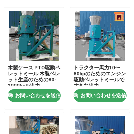
木製ケース PTO駆動ペ
トラクター馬力10〜
レットミール 木製ペレ
80hpのためのエンジン
ット生産のための80-
駆動ペレットミールで
1000kg/h出力
大きな出力
ホーム
お問い合わせを送信
お問い合わせを送信
製品
VRショー