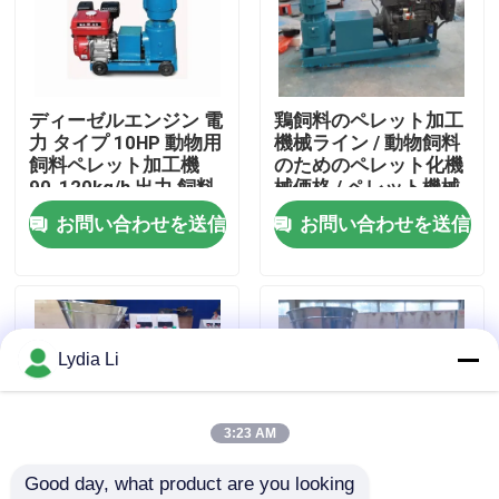
企業情報
ディーゼルエンジン 電
鶏飼料のペレット加工
会社案内
力 タイプ 10HP 動物用
機械ライン / 動物飼料
飼料ペレット加工機
のためのペレット化機
90-120kg/h 出力 飼料
械価格 / ペレット機械
品質管理
ペレット製造機
の飼料ライン
お問い合わせを送信
お問い合わせを送信
お問い合わせ
見積依頼
Lydia Li
餌の製造所機械
3:23 AM
Good day, what product are you looking 
木材ペレット工場