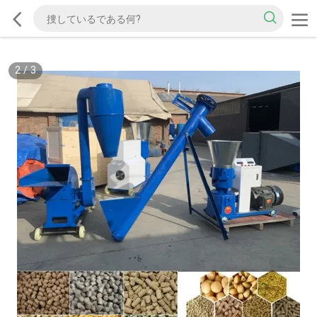
2
/
3