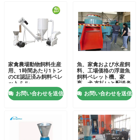
家禽農場動物飼料生産
魚、家禽および水産飼
用、1時間あたり1トン
料、工場価格の浮遊魚
のCE認証済み飼料ペレ
飼料ペレット機、家
ットミル
畜、犬 支払いと配送条
件
お問い合わせを送信
お問い合わせを送信
ホーム
製品
VRショー