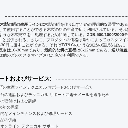
:
/木製の餌の生産ラインは
木製の餌を作り出すための理想的な装置である
して使用することができる木製の餌の生産で広く利用されている。それ
ような木製材料を、処理するために適している。
ZDB-500/1000/2000
モ
1.と提供される。さらに、プロダクトの価格は条件によってカスタマイズ可
0-30日に渡すことができる。それはT/T/LCのような支払の選択を提供
長さは
10-30mmであり、
最終的な餌の直径は
6-12mmである。
送り装置
は他のどのカスタマイズされた色でも利用できる。
ートおよびサービス:
餌の生産ラインテクニカル サポートおよびサービス
/7台の電話およびテクニカル サポートに電子メールを送るため
地の取付けおよび訓練
の年の保証
期的なメインテナンスおよび修理サービス
備品の供給
オンライン テクニカル サポート