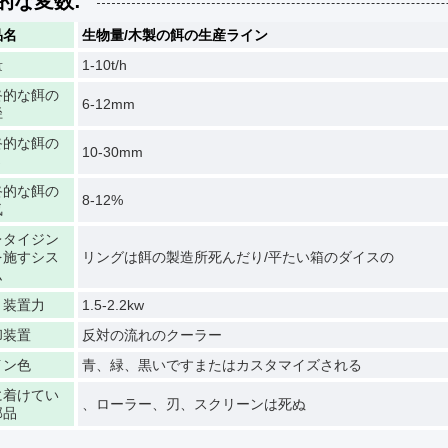
的な変数:
品名
生物量/木製の餌の生産ライン
量
1-10t/h
終的な餌の
6-12mm
径
終的な餌の
10-30mm
さ
終的な餌の
8-12%
気
レタイジン
を施すシス
リングは餌の製造所死んだり/平たい箱のダイスの
ム
り装置力
1.5-2.2kw
却装置
反対の流れのクーラー
イン色
青、緑、黒いですまたはカスタマイズされる
に着けてい
、ローラー、刃、スクリーンは死ぬ
部品