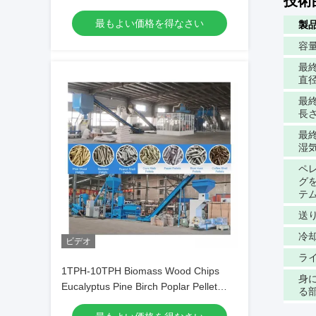
技術
Production Line
最もよい価格を得なさい
製
容
最
直
最
長
最
湿
ペ
グ
テ
送
冷
ビデオ
ラ
1TPH-10TPH Biomass Wood Chips
身
Eucalyptus Pine Birch Poplar Pellet
る
Production Line