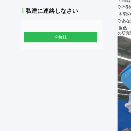
Q:木
私達に連絡しなさい
:木製
Q:あ
:当然
の
研究
今接触