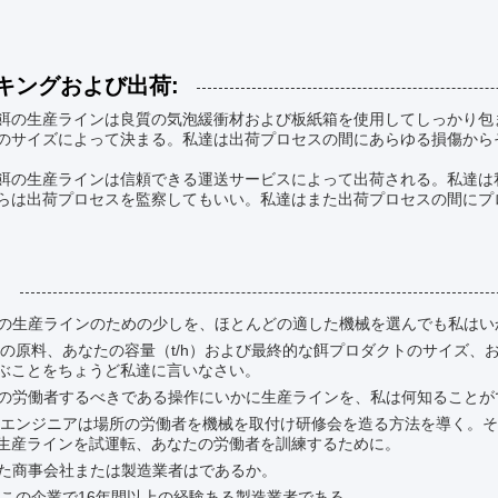
キングおよび出荷:
餌の生産ラインは良質の気泡緩衝材および板紙箱を使用してしっかり包
のサイズによって決まる。私達は出荷プロセスの間にあらゆる損傷から
餌の生産ラインは信頼できる運送サービスによって出荷される。私達は
らは出荷プロセスを監察してもいい。私達はまた出荷プロセスの間にプ
:
餌の生産ラインのための少しを、ほとんどの適した機械を選んでも私は
たの原料、あなたの容量（t/h）および最終的な餌プロダクトのサイズ
ぶことをちょうど私達に言いなさい。
達の労働者するべきである操作にいかに生産ラインを、私は何知ることが
のエンジニアは場所の労働者を機械を取付け研修会を造る方法を導く。
生産ラインを試運転、あなたの労働者を訓練するために。
なた商事会社または製造業者はであるか。
はこの企業で16年間以上の経験ある製造業者である、