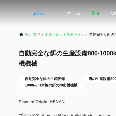
ホーム
製品
V
家
>
製品
>
木質ペレット生産ライン
>
自動完全な餌の生
自動完全な餌の生産設備800-1000
機機械
自動完全な餌の生産設備
餌の生産設備800
1000kg/H木製の餌の押出機機械
Place of Origin:
HENAN
ブランド名:
Biomass/Wood Pellet Production Line