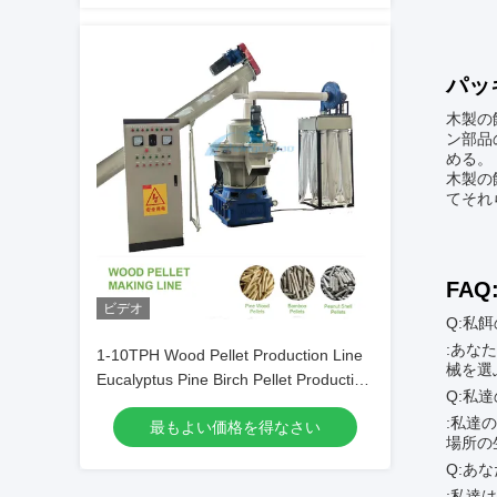
パッ
木製の
ン部品
める。
木製の
てそれ
FAQ
ビデオ
Q:私
:あな
1-10TPH Wood Pellet Production Line
械を選
Eucalyptus Pine Birch Pellet Production
Q:私
Line
:私達
最もよい価格を得なさい
場所の
Q:あ
:私達