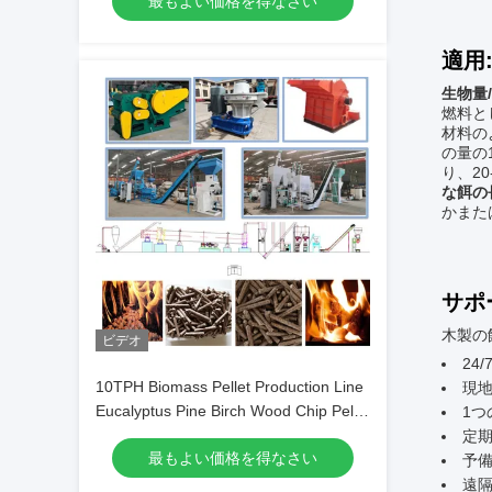
最もよい価格を得なさい
適用
生物量
燃料と
材料の
の量の
り、2
な餌の
かまた
サポ
木製の
ビデオ
24
10TPH Biomass Pellet Production Line
現
Eucalyptus Pine Birch Wood Chip Pellet
1つ
Machine
定
最もよい価格を得なさい
予
遠隔