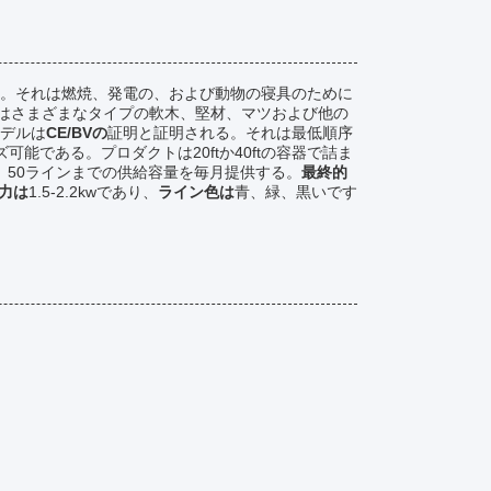
。それは燃焼、発電の、および動物の寝具のために
はさまざまなタイプの軟木、堅材、マツおよび他の
デルは
CE/BVの
証明と証明される。それは最低順序
能である。プロダクトは20ftか40ftの容器で詰ま
し、50ラインまでの供給容量を毎月提供する。
最終的
力は
1.5-2.2kwであり、
ライン色は
青、緑、黒いです