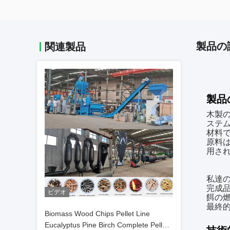
製品の
関連製品
製品
木製の
ステ
材料で
原料
用さ
私達
完成
ビデオ
餌の
最終
Biomass Wood Chips Pellet Line
Eucalyptus Pine Birch Complete Pellet