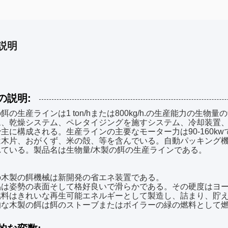
説明
の説明:
餌の生産ラインは1 ton/hまたは800kg/h.の生産能力の
ム、乾燥システム、ペレタイジングを施すシステム、冷却装置、
主に構成される。生産ラインの主要なモーター力は90-160kw
は木片、おがくず、米の殻、等を含んでいる。自動パッキング
れている。製品名は生物量/木製の餌の生産ラインである。
の木製の餌機械は新開発の省エネ装置である。
品は姿勢の表面そして格好良いで滑らかである。その硬度はヨ
燃料はきれいな再生可能エネルギーとして製造し、詰まり、貯
的な木製の餌は餌のストーブまたはボイラーの緑の燃料として