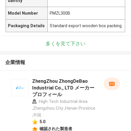
uantity
Model Number
PMZL300B
Packaging Details
Standard export wooden box packing
多くを見て下さい
企業情報
ZhengZhou ZhongDeBao
Industrial Co., LTD メーカー
プロフィール
High-Tech Industrial Area
,Zhengzhou City ,Henan Province
,中国
5.0
確認された製造者