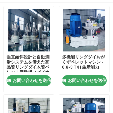
垂直給餌設計と自動潤
多機能リングダイおが
滑システムを備えた高
くずペレットマシン -
品質リングダイ木質ペ
0.8-3 T/H 生産能力
レット製造機（バイオ
マス・ペレット化用）
ホーム
お問い合わせを送信
お問い合わせを送信
製品
VRショー