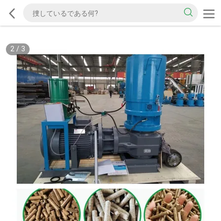
2
/
3