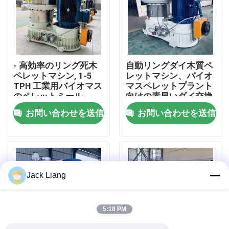
企業情報
会社案内
- 高効率のリング死木
自動リングダイ木質ペ
ペレットマシン, 1-5
レットマシン、バイオ
TPH 工業用バイオマス
マスペレットプラント
品質管理
のペレットミール
向けの素早いダイ交換
と低エネルギー消費
お問い合わせを送信
お問い合わせを送信
お問い合わせ
見積依頼
Jack Liang
餌の製造所機械
5:18 PM
木材ペレット工場